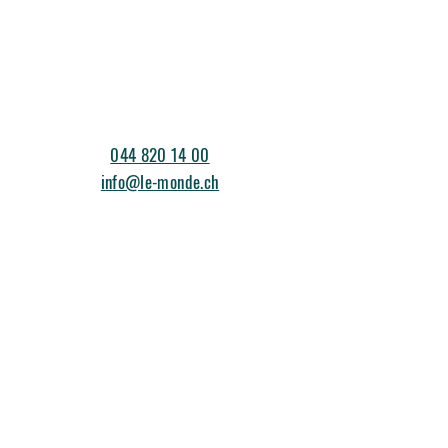
044 820 14 00
info@le-monde.ch
events@le-monde.ch
Am Stadtrand 13
8600 Dübendorf
©2026 Le Monde
Impressum & Datenschutz