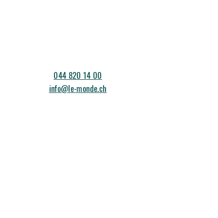
044 820 14 00
info@le-monde.ch
events@le-monde.ch
Am Stadtrand 13
8600 Dübendorf
©2026 Le Monde
Impressum & Datenschutz