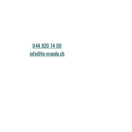
044 820 14 00
info@le-monde.ch
events@le-monde.ch
Am Stadtrand 13
8600 Dübendorf
©2026 Le Monde
Impressum & Datenschutz